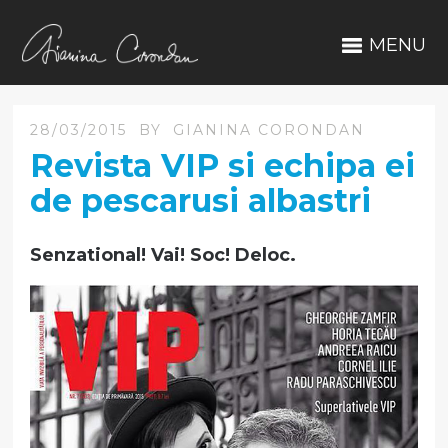
MENU
28/03/2015
BY
GIANINA CORONDAN
Revista VIP si echipa ei
de pescarusi albastri
Senzational! Vai! Soc! Deloc.