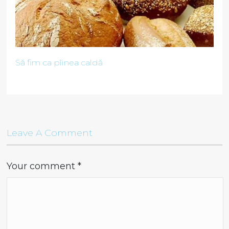
Să fim ca pîinea caldă
Leave A Comment
Your comment
*