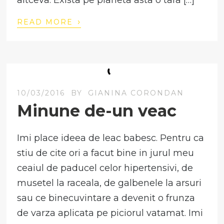
altceva. Exista pe planeta asta o tara […]
›
READ MORE
10/03/2016
BY
GIANINA CORONDAN
Minune de-un veac
Imi place ideea de leac babesc. Pentru ca
stiu de cite ori a facut bine in jurul meu
ceaiul de paducel celor hipertensivi, de
musetel la raceala, de galbenele la arsuri
sau ce binecuvintare a devenit o frunza
de varza aplicata pe piciorul vatamat. Imi