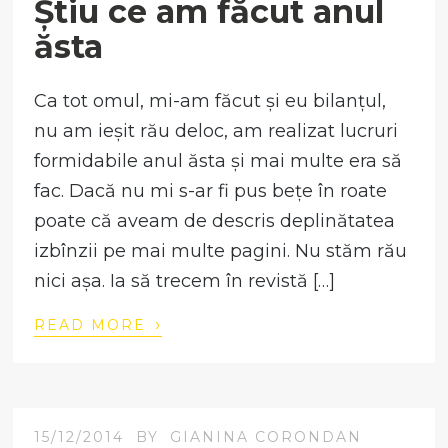
Știu ce am făcut anul
ăsta
Ca tot omul, mi-am făcut și eu bilanțul,
nu am ieșit rău deloc, am realizat lucruri
formidabile anul ăsta și mai multe era să
fac. Dacă nu mi s-ar fi pus bețe în roate
poate că aveam de descris deplinătatea
izbînzii pe mai multe pagini. Nu stăm rău
nici așa. Ia să trecem în revistă […]
›
READ MORE
15/12/2014
BY
GIANINA CORONDAN