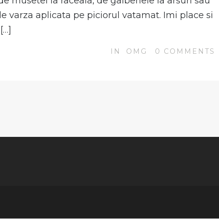
 de musetel la raceala, de galbenele la arsuri sau
e varza aplicata pe piciorul vatamat. Imi place si
[…]
IN
OMG
0
COMMENTS