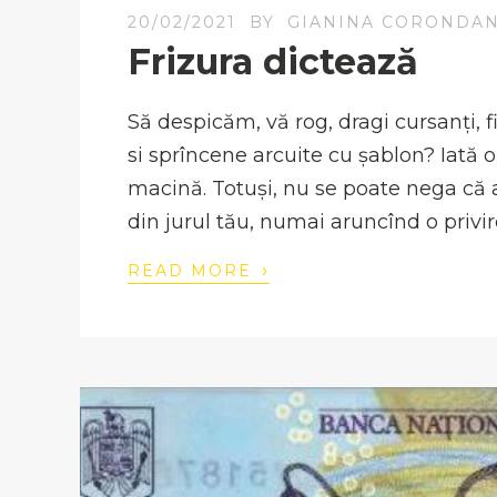
20/02/2021
BY
GIANINA CORONDA
Frizura dictează
Să despicăm, vă rog, dragi cursanți, fir
si sprîncene arcuite cu șablon? Iată 
macină. Totuși, nu se poate nega că a
din jurul tău, numai aruncînd o privir
›
READ MORE