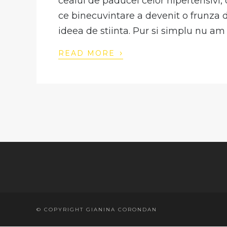
ceaiul de paducel celor hipertensivi,
ce binecuvintare a devenit o frunza d
ideea de stiinta. Pur si simplu nu am 
›
READ MORE
© COPYRIGHT GIANINA CORONDAN