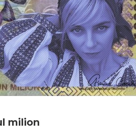
N
l milion