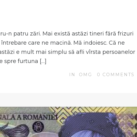
N
u-n patru zări. Mai există astăzi tineri fără frizuri
o întrebare care ne macină. Mă indoiesc. Că ne
stăzi e mult mai simplu să afli vîrsta persoanelor
e spre furtuna […]
IN
OMG
0
COMMENTS