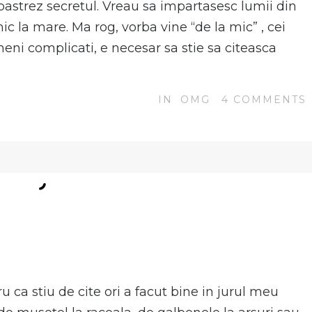
 pastrez secretul. Vreau sa impartasesc lumii din
c la mare. Ma rog, vorba vine “de la mic” , cei
meni complicati, e necesar sa stie sa citeasca
IN
OMG
4
COMMENTS
N
 ca stiu de cite ori a facut bine in jurul meu