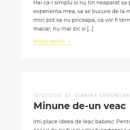
Hai ca-i simplu si nu tin neaparat sa
experienta mea, sa se bucure de la mi
mici pot sa nu priceapa, ca vor fi ter
macar, nu mai zic si […]
›
READ MORE
10/03/2016
BY
GIANINA CORONDA
Minune de-un veac
Imi place ideea de leac babesc. Pentru