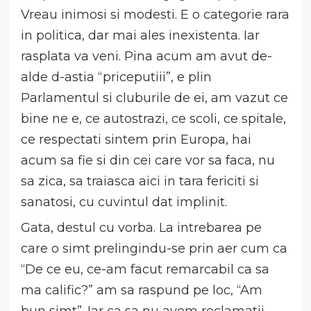
Vreau inimosi si modesti. E o categorie rara
in politica, dar mai ales inexistenta. Iar
rasplata va veni. Pina acum am avut de-
alde d-astia “priceputiii”, e plin
Parlamentul si cluburile de ei, am vazut ce
bine ne e, ce autostrazi, ce scoli, ce spitale,
ce respectati sintem prin Europa, hai
acum sa fie si din cei care vor sa faca, nu
sa zica, sa traiasca aici in tara fericiti si
sanatosi, cu cuvintul dat implinit.
Gata, destul cu vorba. La intrebarea pe
care o simt prelingindu-se prin aer cum ca
“De ce eu, ce-am facut remarcabil ca sa
ma calific?” am sa raspund pe loc, “Am
bun simt”. Iar ca sa nu avem reclamatii