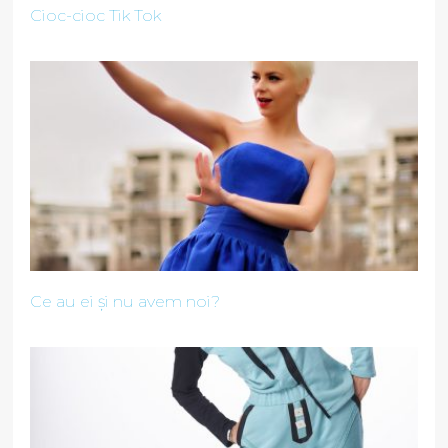
Cioc-cioc Tik Tok
Ce au ei și nu avem noi?