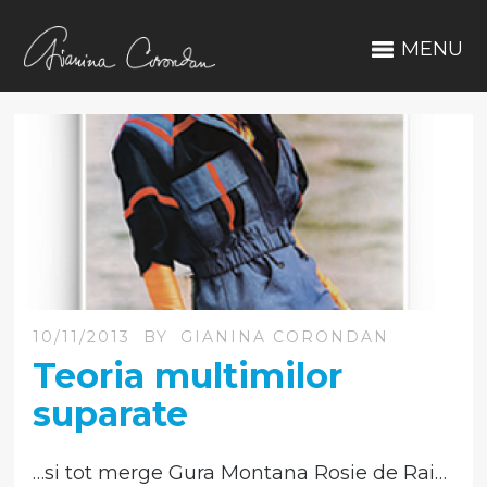
MENU
10/11/2013
BY
GIANINA CORONDAN
Teoria multimilor
suparate
…si tot merge Gura Montana Rosie de Rai…