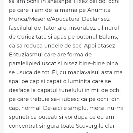
sa am ochii in shaishpe. Fixez cei doi ochi
pe care ii am de la mama pe Anumita
Munca/Meserie/Apucatura. Declansez
fascilulul de Tatonare, insurubez cilindrul
de Curiozitate si apas pe butonul Balans,
ca sa reduca undele de soc. Apoi atasez
Entuziasmul care are forma de
paralelipied uscat si nisez bine-bine pina
se usuca de tot. Ei, cu maclavaisul asta ma
spal pe cap si capat o luminita care se
desface la capatul tunelului in mii de ochi
pe care trebuie sa-i iubesc ca pe ochii din
cap, normal. De-aici e simplu, mersi, nu-mi
spuneti ca puteati si voi dupa ce eu am
concentrat singura toate Scovergile clar-