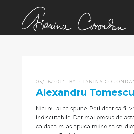
03/06/2014
BY
GIANINA CORONDA
Alexandru Tomescu 
Nici nu ai ce spune. Poti doar sa fii vr
indiscutabile. Dar mai presus de asta
ca daca m-as apuca miine sa studiez 