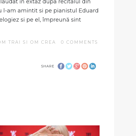
laudat in extaz dupa recitalul din
u l-am amintit si pe pianistul Eduard
elogiez si pe el, împreună sint
OM TRAI SI OM CREA
0
COMMENTS
SHARE