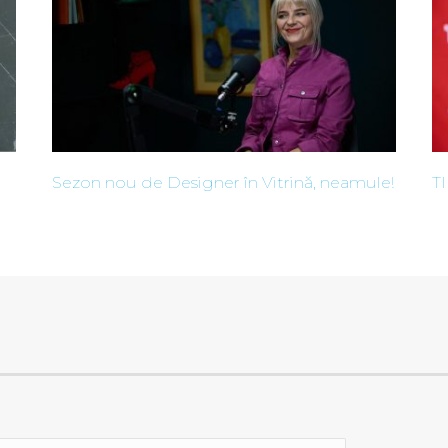
Sezon nou de Designer în Vitrină, neamule!
T