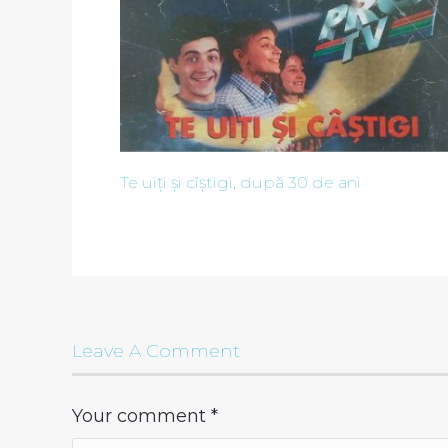
Te uiți și cîștigi, după 30 de ani
Leave A Comment
Your comment
*