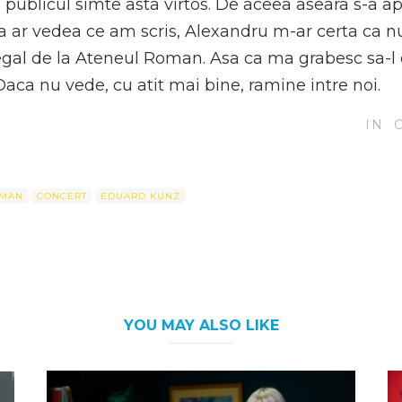
 publicul simte asta virtos. De aceea aseara s-a ap
aca ar vedea ce am scris, Alexandru m-ar certa ca n
regal de la Ateneul Roman. Asa ca ma grabesc sa-l 
aca nu vede, cu atit mai bine, ramine intre noi.
IN
OMAN
CONCERT
EDUARD KUNZ
YOU MAY ALSO LIKE