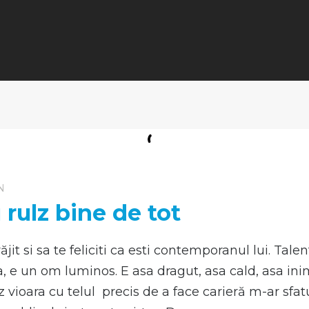
N
rulz bine de tot
ăjit si sa te feliciti ca esti contemporanul lui. Tale
, e un om luminos. E asa dragut, asa cald, asa inim
vioara cu telul precis de a face carieră m-ar sfa