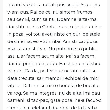
nu am vazut ca ne-ati pus acolo. Asa e, nu
v-am pus. Pai de ce, nu sintem frumosi,
sau ce? Ei, cum sa nu, Doamne iarta-ma,
dar stiti ce, nea Chefu’, nu am iesit eu bine
in poza, voi toti aveti niste chipuri de stele
de cinema, eu – strimba. Am stricat poza.
Asa ca am sters-o. Nu puteam s-o public
asa. Dar facem acum alta. Pai sa facem,
dar ne puneti pe iutup. Ba chiar pe feisbuc
va pun. Da da, pe feisbuc ne-am uitat si
data trecuta, sar membrii echipei de mici
viteza. Dati-mi si mie o boneta de bucatar
va rog. Sa ma integrez, nu de alta. Imi dau
oamenii si tac-pac, gata poza, ne-a facut-o
simplu cu telefonul doamna de la taraba