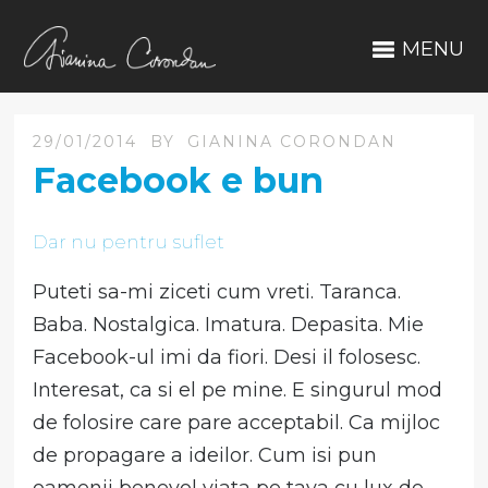
MENU
29/01/2014
BY
GIANINA CORONDAN
Facebook e bun
Dar nu pentru suflet
Puteti sa-mi ziceti cum vreti. Taranca.
Baba. Nostalgica. Imatura. Depasita. Mie
Facebook-ul imi da fiori. Desi il folosesc.
Interesat, ca si el pe mine. E singurul mod
de folosire care pare acceptabil. Ca mijloc
de propagare a ideilor. Cum isi pun
oamenii benevol viata pe tava cu lux de