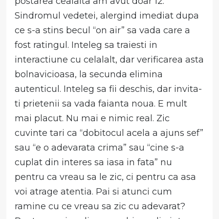
postarea cealalta am avut doar 12.
Sindromul vedetei, alergind imediat dupa
ce s-a stins becul “on air” sa vada care a
fost ratingul. Inteleg sa traiesti in
interactiune cu celalalt, dar verificarea asta
bolnavicioasa, la secunda elimina
autenticul. Inteleg sa fii deschis, dar invita-
ti prietenii sa vada faianta noua. E mult
mai placut. Nu mai e nimic real. Zic
cuvinte tari ca “dobitocul acela a ajuns sef”
sau “e o adevarata crima” sau “cine s-a
cuplat din interes sa iasa in fata” nu
pentru ca vreau sa le zic, ci pentru ca asa
voi atrage atentia. Pai si atunci cum
ramine cu ce vreau sa zic cu adevarat?