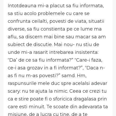
Intotdeauna mi-a placut sa fiu informata,
sa stiu acolo problemele cu care se
confrunta ceilalti, povesti de viata, situatii
diverse, sa fiu constienta pe ce lume ma
aflu, sa discern mai bine sau macar sa am
subiect de discutie. Mai nou- nu stiu de
unde mi-a rasarit intrebarea insistenta:
“Da’ de ce sa fiu informata?” “Care-i faza,
ce-i asa grozav in a fi informat?”, “Daca n-
as fi nu m-as povesti?” samd. Hm,
raspunsurile mele duc spre acelalsi adevar
scary: nu te ajuta la nimic. Ceea ce crezi tu
ca e stire poate fi o sforicica dragalasa prin
care esti minuit. Te scoate din adevarata ta
misiune, de a lucra cu tine, de a te