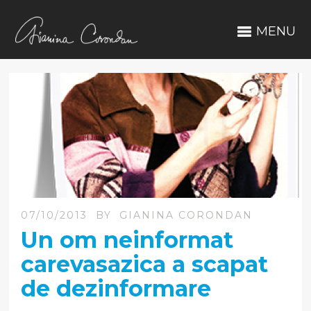
MENU
07/10/2013
BY
GIANINA CORONDAN
Un om neinformat
carevasazica a scapat
de dezinformare