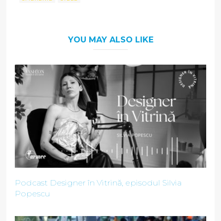
YOU MAY ALSO LIKE
Podcast Designer în Vitrină, episodul Silvia
Popescu