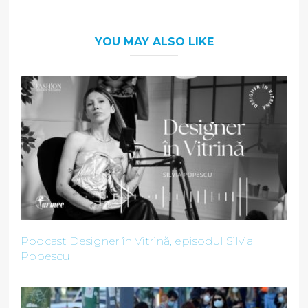
YOU MAY ALSO LIKE
Podcast Designer în Vitrină, episodul Silvia
Popescu