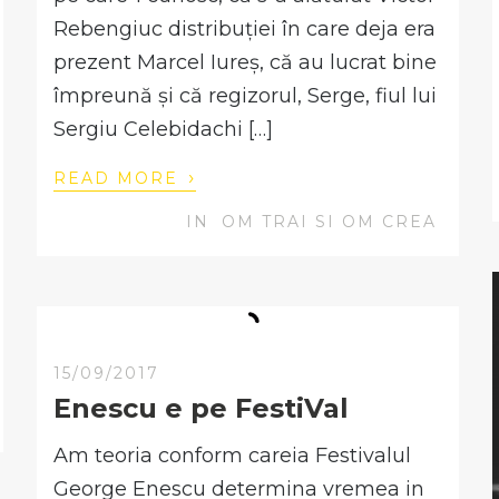
Rebengiuc distribuției în care deja era
prezent Marcel Iureș, că au lucrat bine
împreună și că regizorul, Serge, fiul lui
Sergiu Celebidachi […]
›
READ MORE
IN
OM TRAI SI OM CREA
15/09/2017
Enescu e pe FestiVal
Am teoria conform careia Festivalul
George Enescu determina vremea in