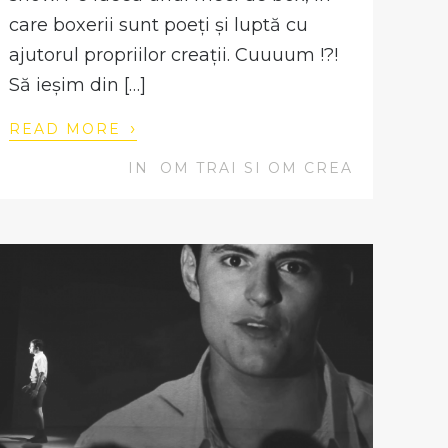
care boxerii sunt poeți și luptă cu
ajutorul propriilor creații. Cuuuum !?!
Să ieșim din […]
›
READ MORE
IN
OM TRAI SI OM CREA