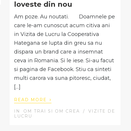
loveste din nou
Am poze. Au noutati. Doamnele pe
care le-am cunoscut acum citiva ani
in Vizita de Lucru la Cooperativa
Hategana se lupta din greu sa nu
dispara un brand care a insemnat
ceva in Romania. Si le iese. Si-au facut
si pagina de Facebook. Stiu ca sinteti
multi carora va suna pitoresc, ciudat,
[…]
›
READ MORE
IN
OM TRAI SI OM CREA
/
VIZITE DE
LUCRU