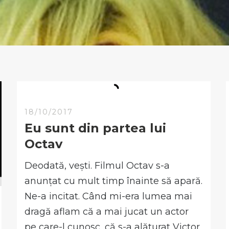
18/10/2017
Eu sunt din partea lui
Octav
Deodată, vești. Filmul Octav s-a
anunțat cu mult timp înainte să apară.
Ne-a incitat. Când mi-era lumea mai
dragă aflam că a mai jucat un actor
pe care-l cunosc, că s-a alăturat Victor