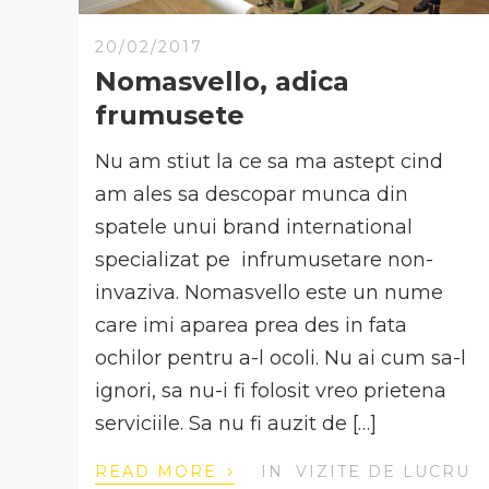
20/02/2017
Nomasvello, adica
frumusete
Nu am stiut la ce sa ma astept cind
am ales sa descopar munca din
spatele unui brand international
specializat pe infrumusetare non-
invaziva. Nomasvello este un nume
care imi aparea prea des in fata
ochilor pentru a-l ocoli. Nu ai cum sa-l
ignori, sa nu-i fi folosit vreo prietena
serviciile. Sa nu fi auzit de […]
›
READ MORE
IN
VIZITE DE LUCRU