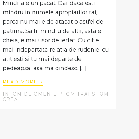
Mindria e un pacat. Dar daca esti
mindru in numele apropiatilor tai,
parca nu mai e de atacat o astfel de
patima. Sa fii mindru de altii, asta e
cheia, e mai usor de iertat. Cu cit e
mai indepartata relatia de rudenie, cu
atit esti si tu mai departe de
pedeapsa, asa ma gindesc. […]
›
READ MORE
IN
OM DE OMENIE
/
OM TRAI SI OM
CREA