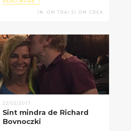
›
READ MORE
IN
OM TRAI SI OM CREA
22/02/2017
Sint mindra de Richard
Bovnoczki