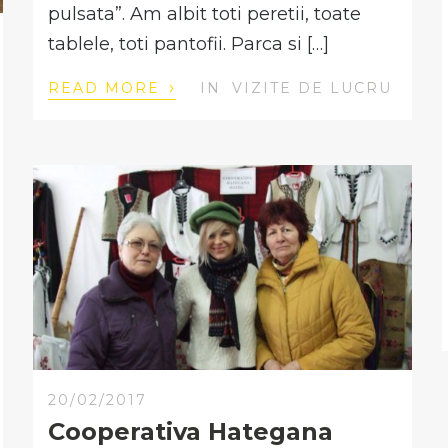
pulsata”. Am albit toti peretii, toate
tablele, toti pantofii. Parca si […]
›
READ MORE
IN
VIZITE DE LUCRU
20/02/2017
Cooperativa Hategana