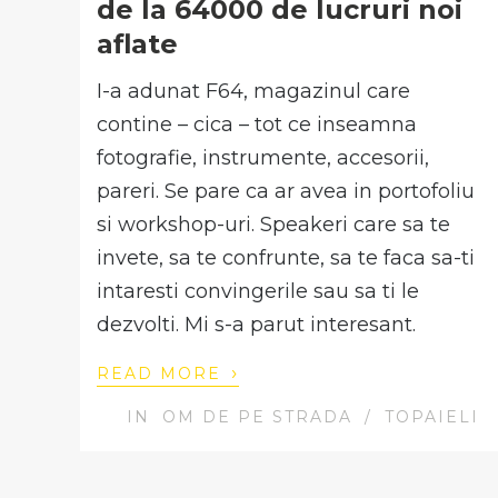
de la 64000 de lucruri noi
aflate
I-a adunat F64, magazinul care
contine – cica – tot ce inseamna
fotografie, instrumente, accesorii,
pareri. Se pare ca ar avea in portofoliu
si workshop-uri. Speakeri care sa te
invete, sa te confrunte, sa te faca sa-ti
intaresti convingerile sau sa ti le
dezvolti. Mi s-a parut interesant.
›
READ MORE
IN
OM DE PE STRADA
/
TOPAIELI