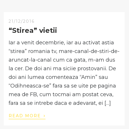
21/12/2016
“Stirea” vietii
Iar a venit decembrie, iar au activat astia
“stirea” romania tv, mare-canal-de-stiri-de-
aruncat-la-canal cum ca gata, m-am dus
la cer. De doi ani ma siciie prostovanii. De
doi ani lumea comenteaza “Amin” sau
“Odihneasca-se” fara sa se uite pe pagina
mea de FB, cum tocmai am postat ceva,
fara sa se intrebe daca e adevarat, ei […]
›
READ MORE