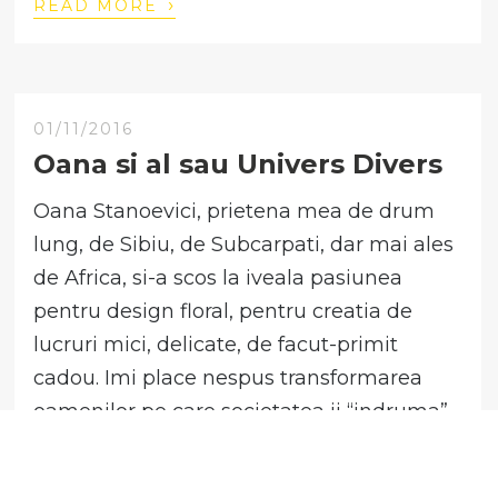
›
READ MORE
01/11/2016
Oana si al sau Univers Divers
Oana Stanoevici, prietena mea de drum
lung, de Sibiu, de Subcarpati, dar mai ales
de Africa, si-a scos la iveala pasiunea
pentru design floral, pentru creatia de
lucruri mici, delicate, de facut-primit
cadou. Imi place nespus transformarea
oamenilor pe care societatea ii “indruma”
spre alte poteci, care doar par potrivite
personalitatii lor. Sa te sondezi […]