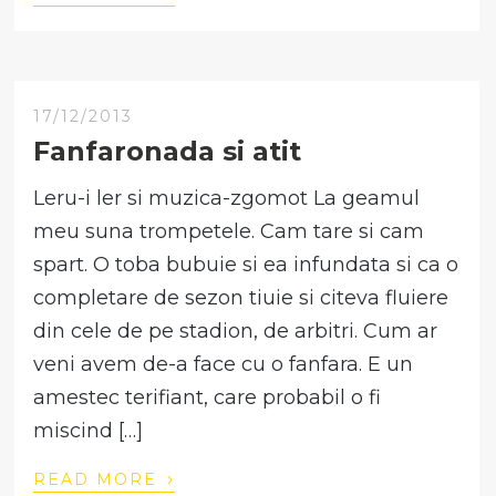
17/12/2013
Fanfaronada si atit
Leru-i ler si muzica-zgomot La geamul
meu suna trompetele. Cam tare si cam
spart. O toba bubuie si ea infundata si ca o
completare de sezon tiuie si citeva fluiere
din cele de pe stadion, de arbitri. Cum ar
veni avem de-a face cu o fanfara. E un
amestec terifiant, care probabil o fi
miscind […]
›
READ MORE