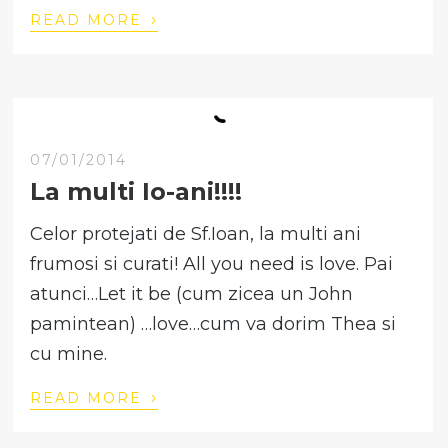
›
READ MORE
07/01/2014
La multi Io-ani!!!!
Celor protejati de Sf.Ioan, la multi ani
frumosi si curati! All you need is love. Pai
atunci…Let it be (cum zicea un John
pamintean) …love…cum va dorim Thea si
cu mine.
›
READ MORE