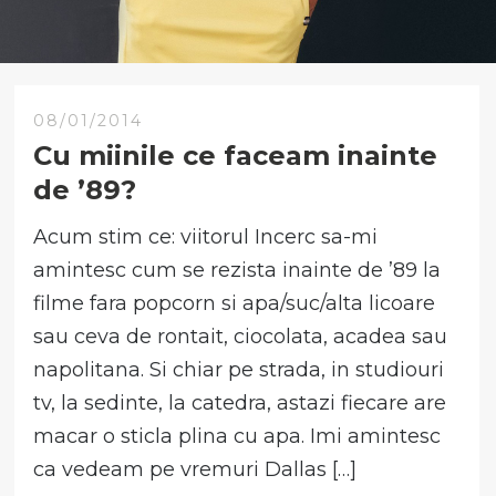
08/01/2014
Cu miinile ce faceam inainte
de ’89?
Acum stim ce: viitorul Incerc sa-mi
amintesc cum se rezista inainte de ’89 la
filme fara popcorn si apa/suc/alta licoare
sau ceva de rontait, ciocolata, acadea sau
napolitana. Si chiar pe strada, in studiouri
tv, la sedinte, la catedra, astazi fiecare are
macar o sticla plina cu apa. Imi amintesc
ca vedeam pe vremuri Dallas […]