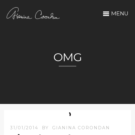
MENU
OMG
31/01/2014
BY
GIANINA CORONDAN