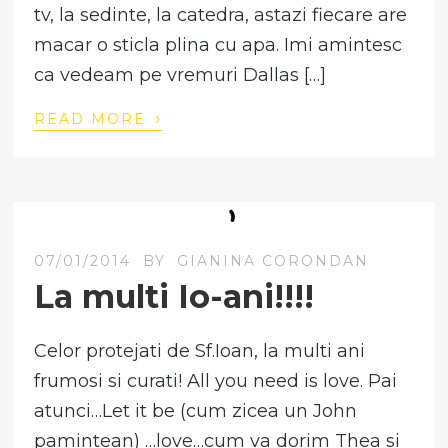
tv, la sedinte, la catedra, astazi fiecare are
macar o sticla plina cu apa. Imi amintesc
ca vedeam pe vremuri Dallas […]
›
READ MORE
07/01/2014
BY
GIANINA CORONDAN
La multi Io-ani!!!!
Celor protejati de Sf.Ioan, la multi ani
frumosi si curati! All you need is love. Pai
atunci…Let it be (cum zicea un John
pamintean) …love…cum va dorim Thea si