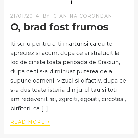
21/01/2014
BY
GIANINA CORONDAN
O, brad fost frumos
Iti scriu pentru a-ti marturisi ca eu te
apreciez si acum, dupa ce ai stralucit la
loc de cinste toata perioada de Craciun,
dupa ce ti s-a diminuat puterea de a
supune oamenii vizual si olfactiv, dupa ce
s-a dus toata isteria din jurul tau si toti
am redevenit rai, zgirciti, egoisti, circotasi,
birfitori, ca […]
›
READ MORE