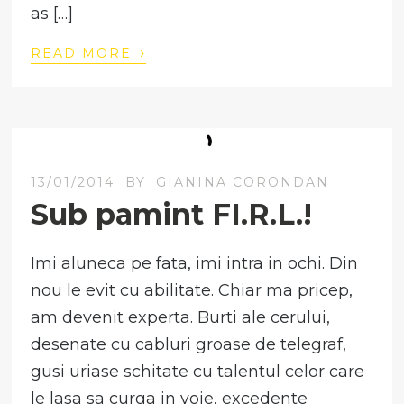
as […]
›
READ MORE
13/01/2014
BY
GIANINA CORONDAN
Sub pamint FI.R.L.!
Imi aluneca pe fata, imi intra in ochi. Din
nou le evit cu abilitate. Chiar ma pricep,
am devenit experta. Burti ale cerului,
desenate cu cabluri groase de telegraf,
gusi uriase schitate cu talentul celor care
le lasa sa curga in voie, excedente