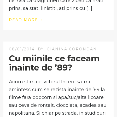
fie. Asa ca dragi tineri care ziceti ca n-ati
prins, sa stati linistiti, ati prins cu […]
›
READ MORE
08/01/2014
BY
GIANINA CORONDAN
Cu miinile ce faceam
inainte de ’89?
Acum stim ce: viitorul Incerc sa-mi
amintesc cum se rezista inainte de ’89 la
filme fara popcorn si apa/suc/alta licoare
sau ceva de rontait, ciocolata, acadea sau
napolitana. Si chiar pe strada, in studiouri