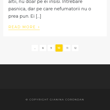
altii, nu doar pe ei insisi. Intrebare
pasnica, dar pe care nefumatorii nu o
prea pun. Ei […]
›
READ MORE
...
8
9
10
11
12
© COPYRIGHT GIANINA CORONDAN