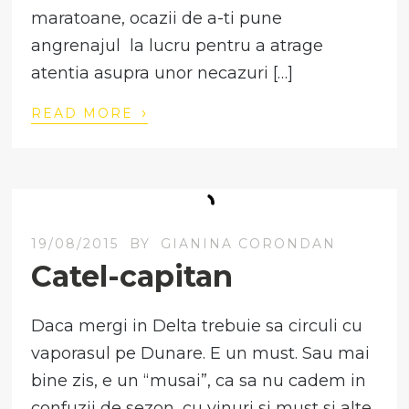
maratoane, ocazii de a-ti pune
angrenajul la lucru pentru a atrage
atentia asupra unor necazuri […]
›
READ MORE
19/08/2015
BY
GIANINA CORONDAN
Catel-capitan
Daca mergi in Delta trebuie sa circuli cu
vaporasul pe Dunare. E un must. Sau mai
bine zis, e un “musai”, ca sa nu cadem in
confuzii de sezon, cu vinuri si must si alte