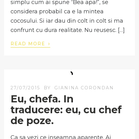
simplu cum ai spune “Bea apa!”, se
considera probabil ca e la mintea
cocosului. Si iar dau din colt in colt si ma
confrunt cu dura realitate. Nu reusesc. […]
›
READ MORE
27/07/2015
BY
GIANINA CORONDAN
Eu, chefa. In
traducere: eu, cu chef
de poze.
Ca sa vezi ce inseamna aparente. Ai