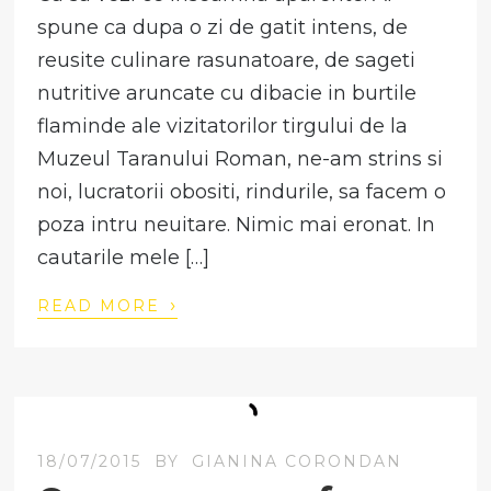
spune ca dupa o zi de gatit intens, de
reusite culinare rasunatoare, de sageti
nutritive aruncate cu dibacie in burtile
flaminde ale vizitatorilor tirgului de la
Muzeul Taranului Roman, ne-am strins si
noi, lucratorii obositi, rindurile, sa facem o
poza intru neuitare. Nimic mai eronat. In
cautarile mele […]
›
READ MORE
18/07/2015
BY
GIANINA CORONDAN