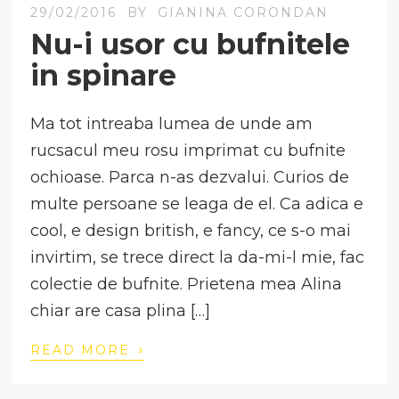
29/02/2016
BY
GIANINA CORONDAN
Nu-i usor cu bufnitele
in spinare
Ma tot intreaba lumea de unde am
rucsacul meu rosu imprimat cu bufnite
ochioase. Parca n-as dezvalui. Curios de
multe persoane se leaga de el. Ca adica e
cool, e design british, e fancy, ce s-o mai
invirtim, se trece direct la da-mi-l mie, fac
colectie de bufnite. Prietena mea Alina
chiar are casa plina […]
›
READ MORE