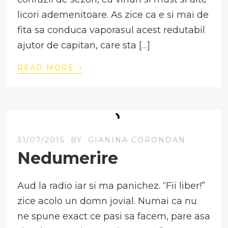
licori ademenitoare. As zice ca e si mai de
fita sa conduca vaporasul acest redutabil
ajutor de capitan, care sta […]
›
READ MORE
31/07/2015
BY
GIANINA CORONDAN
Nedumerire
Aud la radio iar si ma panichez. “Fii liber!”
zice acolo un domn jovial. Numai ca nu
ne spune exact ce pasi sa facem, pare asa